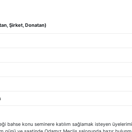
an, Şirket, Donatan)
u
eceği bahse konu seminere katılım sağlamak isteyen üyelerim
tim günü ve saatinde Odamız Meclis salonunda hazır bulunma