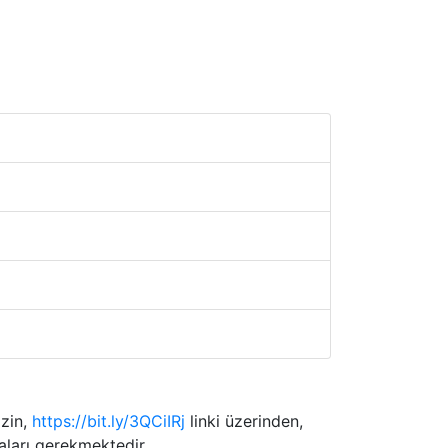
izin,
https://bit.ly/3QCiIRj
linki üzerinden,
ları gerekmektedir.