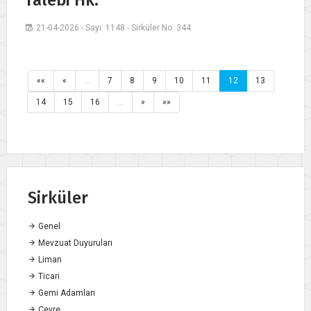
Talebi Hk.
21-04-2026 - Sayı: 1148 - Sirküler No: 344
««
«
…
7
8
9
10
11
12
13
14
15
16
…
»
»»
Sirküler
Genel
Mevzuat Duyuruları
Liman
Ticari
Gemi Adamları
Çevre