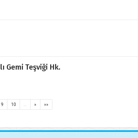
ı Gemi Teşviği Hk.
9
10
…
»
»»