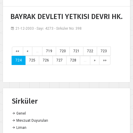
BAYRAK DEVLETI YETKISI DEVRI HK.
21-12-2003 - Sayı: 4273 - Sirküler No: 398
««
«
…
719
720
721
722
723
724
725
726
727
728
…
»
»»
Sirküler
Genel
Mevzuat Duyuruları
Liman