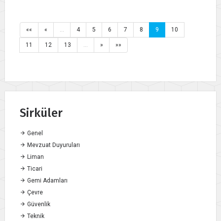
««
«
…
4
5
6
7
8
9
10
11
12
13
…
»
»»
Sirküler
Genel
Mevzuat Duyuruları
Liman
Ticari
Gemi Adamları
Çevre
Güvenlik
Teknik