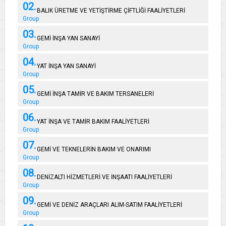
02.
BALIK ÜRETME VE YETİŞTİRME ÇİFTLİĞİ FAALİYETLERİ
Group
03.
GEMİ İNŞA YAN SANAYİ
Group
04.
YAT İNŞA YAN SANAYİ
Group
05.
GEMİ İNŞA TAMİR VE BAKIM TERSANELERİ
Group
06.
YAT İNŞA VE TAMİR BAKIM FAALİYETLERİ
Group
07.
GEMİ VE TEKNELERİN BAKIM VE ONARIMI
Group
08.
DENİZALTI HİZMETLERİ VE İNŞAATI FAALİYETLERİ
Group
09.
GEMİ VE DENİZ ARAÇLARI ALIM-SATIM FAALİYETLERİ
Group