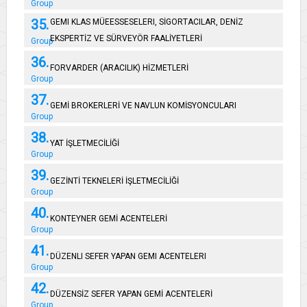
Group
35.
GEMI KLAS MÜEESSESELERI, SİGORTACILAR, DENİZ
EKSPERTİZ VE SÜRVEYÖR FAALİYETLERİ
Group
36.
FORVARDER (ARACILIK) HİZMETLERİ
Group
37.
GEMİ BROKERLERİ VE NAVLUN KOMİSYONCULARI
Group
38.
YAT İŞLETMECİLİĞİ
Group
39.
GEZİNTİ TEKNELERİ İŞLETMECİLİĞİ
Group
40.
KONTEYNER GEMİ ACENTELERİ
Group
41.
DÜZENLI SEFER YAPAN GEMI ACENTELERI
Group
42.
DÜZENSİZ SEFER YAPAN GEMİ ACENTELERİ
Group