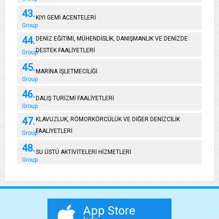
43.
KIYI GEMİ ACENTELERİ
Group
44.
DENİZ EĞİTİMİ, MÜHENDİSLİK, DANIŞMANLIK VE DENİZDE
DESTEK FAALİYETLERİ
Group
45.
MARİNA İŞLETMECİLİĞİ
Group
46.
DALIŞ TURİZMİ FAALİYETLERİ
Group
47.
KLAVUZLUK, RÖMORKÖRCÜLÜK VE DİĞER DENİZCİLİK
FAALİYETLERİ
Group
48.
SU ÜSTÜ AKTİVİTELERİ HİZMETLERİ
Group
App Store