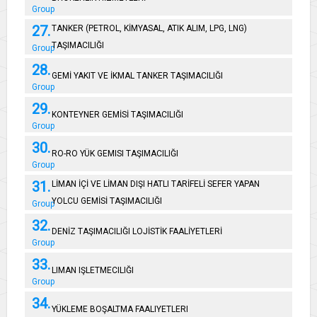
Group
27.
TANKER (PETROL, KİMYASAL, ATIK ALIM, LPG, LNG)
TAŞIMACILIĞI
Group
28.
GEMİ YAKIT VE İKMAL TANKER TAŞIMACILIĞI
Group
29.
KONTEYNER GEMİSİ TAŞIMACILIĞI
Group
30.
RO-RO YÜK GEMISI TAŞIMACILIĞI
Group
31.
LİMAN İÇİ VE LİMAN DIŞI HATLI TARİFELİ SEFER YAPAN
YOLCU GEMİSİ TAŞIMACILIĞI
Group
32.
DENİZ TAŞIMACILIĞI LOJİSTİK FAALİYETLERİ
Group
33.
LIMAN IŞLETMECILIĞI
Group
34.
YÜKLEME BOŞALTMA FAALIYETLERI