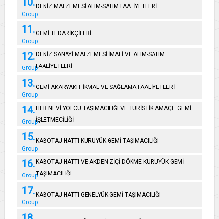
10.
DENİZ MALZEMESİ ALIM-SATIM FAALİYETLERİ
Group
11.
GEMİ TEDARİKÇİLERİ
Group
12.
DENİZ SANAYİ MALZEMESİ İMALİ VE ALIM-SATIM
FAALİYETLERİ
Group
13.
GEMİ AKARYAKIT İKMAL VE SAĞLAMA FAALİYETLERİ
Group
14.
HER NEVİ YOLCU TAŞIMACILIĞI VE TURİSTİK AMAÇLI GEMİ
İŞLETMECİLİĞİ
Group
15.
KABOTAJ HATTI KURUYÜK GEMİ TAŞIMACILIĞI
Group
16.
KABOTAJ HATTI VE AKDENİZİÇİ DÖKME KURUYÜK GEMİ
TAŞIMACILIĞI
Group
17.
KABOTAJ HATTI GENELYÜK GEMİ TAŞIMACILIĞI
Group
18.