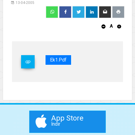
13-04-2005
A
Ek1.pdf
App Store
İndir