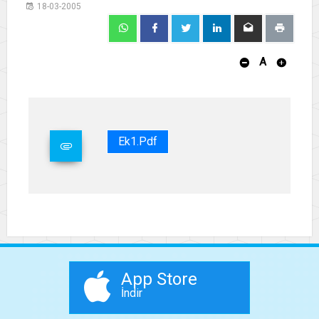
18-03-2005
A
Ek1.pdf
App Store
İndir