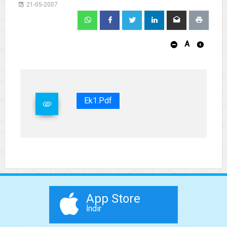
21-05-2007
A
Ek1.pdf
App Store
İndir