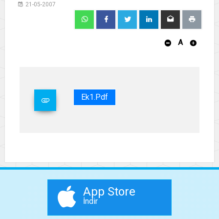
21-05-2007
A
Ek1.pdf
App Store
İndir