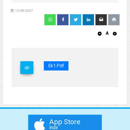
15-08-2007
A
Ek1.pdf
App Store
İndir