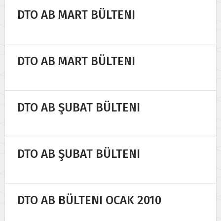
DTO AB MART BÜLTENI
DTO AB MART BÜLTENI
DTO AB ŞUBAT BÜLTENI
DTO AB ŞUBAT BÜLTENI
DTO AB BÜLTENI OCAK 2010