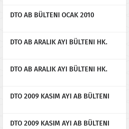
DTO AB BÜLTENI OCAK 2010
DTO AB ARALIK AYI BÜLTENI HK.
DTO AB ARALIK AYI BÜLTENI HK.
DTO 2009 KASIM AYI AB BÜLTENI
DTO 2009 KASIM AYI AB BÜLTENI