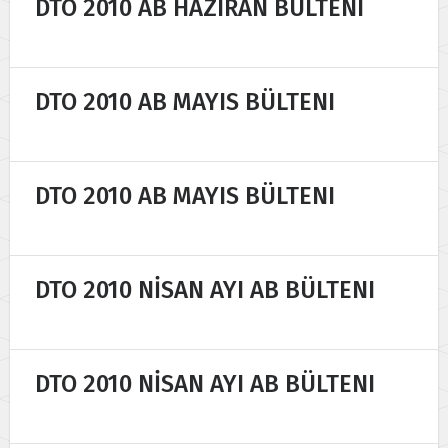
DTO 2010 AB HAZIRAN BÜLTENI
DTO 2010 AB MAYIS BÜLTENI
DTO 2010 AB MAYIS BÜLTENI
DTO 2010 NİSAN AYI AB BÜLTENI
DTO 2010 NİSAN AYI AB BÜLTENI