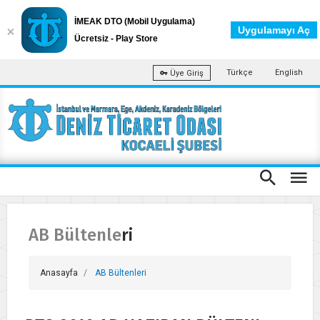
İMEAK DTO (Mobil Uygulama)
Uygulamayı Aç
Ücretsiz - Play Store
Türkçe
English
Üye Giriş
AB Bültenleri
Anasayfa
AB Bültenleri