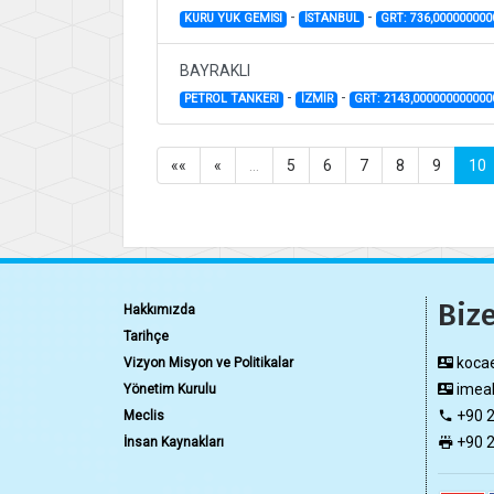
-
-
KURU YUK GEMISI
İSTANBUL
GRT: 736,00000000
BAYRAKLI
-
-
PETROL TANKERI
İZMİR
GRT: 2143,000000000000
««
«
…
5
6
7
8
9
10
Bize
Hakkımızda
Tarihçe
kocae
Vizyon Misyon ve Politikalar
imeak
Yönetim Kurulu
+90 2
Meclis
+90 2
İnsan Kaynakları