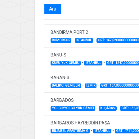
Ara
BANDIRMA PORT 2
-
-
ROMORKOR
İSTANBUL
GRT: 167,52000000000000
BANU-S
-
-
KURU YUK GEMISI
İSTANBUL
GRT: 1247,0000000
BARAN-3
-
-
BALIKCI GEMILERI
İZMİR
GRT: 167,000000000000
BARBADOS
-
-
YOLCU/YOLCU YUK GEMISI
KUŞADASI
GRT: 136,
BARBAROS HAYREDDİN PAŞA
-
-
BILIMSEL ARASTIRMA G
İSTANBUL
GRT: 4711,00