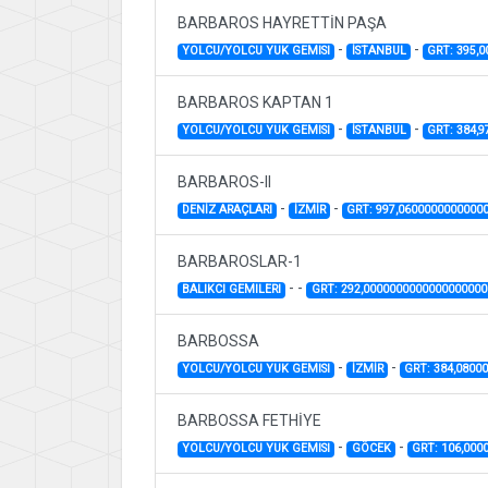
BARBAROS HAYRETTİN PAŞA
-
-
YOLCU/YOLCU YUK GEMISI
İSTANBUL
GRT: 395,
BARBAROS KAPTAN 1
-
-
YOLCU/YOLCU YUK GEMISI
İSTANBUL
GRT: 384,
BARBAROS-II
-
-
DENİZ ARAÇLARI
İZMİR
GRT: 997,0600000000000
BARBAROSLAR-1
-
-
BALIKCI GEMILERI
GRT: 292,0000000000000000000
BARBOSSA
-
-
YOLCU/YOLCU YUK GEMISI
İZMİR
GRT: 384,0800
BARBOSSA FETHİYE
-
-
YOLCU/YOLCU YUK GEMISI
GÖCEK
GRT: 106,000