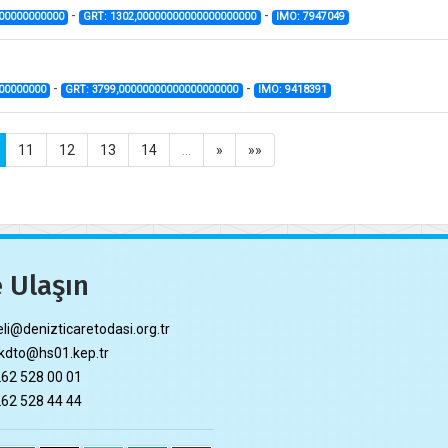
-
-
000000000000
GRT: 1302,00000000000000000000
IMO: 7947049
-
-
00000000
GRT: 3799,00000000000000000000
IMO: 9418391
11
12
13
14
…
»
»»
 Ulaşın
li@denizticaretodasi.org.tr
dto@hs01.kep.tr
62 528 00 01
62 528 44 44