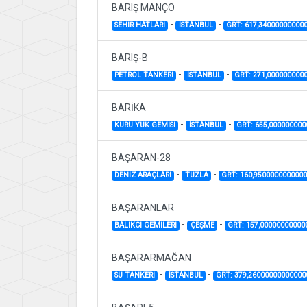
BARIŞ MANÇO
-
-
SEHIR HATLARI
İSTANBUL
GRT: 617,34000000000
BARIŞ-B
-
-
PETROL TANKERI
İSTANBUL
GRT: 271,000000000
BARİKA
-
-
KURU YUK GEMISI
İSTANBUL
GRT: 655,00000000
BAŞARAN-28
-
-
DENİZ ARAÇLARI
TUZLA
GRT: 160,950000000000
BAŞARANLAR
-
-
BALIKCI GEMILERI
ÇEŞME
GRT: 157,00000000000
BAŞARARMAĞAN
-
-
SU TANKERI
İSTANBUL
GRT: 379,26000000000000