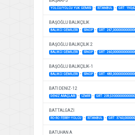
BAŞARI-5
-
-
YOLCU/YOLCU YUK GEMISI
İSTANBUL
GRT: 190,
BAŞOĞLU BALIKÇILIK
-
-
BALIKCI GEMILERI
SİNOP
GRT: 267,000000000000
BAŞOĞLU BALIKÇILIK 2
-
-
BALIKCI GEMILERI
SİNOP
GRT: 260,000000000000
BAŞOĞLU BALIKÇILIK-1
-
-
BALIKCI GEMILERI
SİNOP
GRT: 483,000000000000
BATI DENİZ-12
-
-
DENİZ ARAÇLARI
İZMİR
GRT: 209,5300000000000
BATTALGAZİ
-
-
RO-RO FERRY-YOLCU
İSTANBUL
GRT: 3760,00000
BATUHAN A