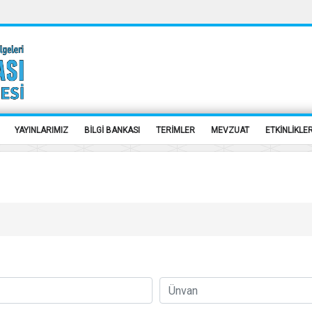
YAYINLARIMIZ
BİLGİ BANKASI
TERİMLER
MEVZUAT
ETKİNLİKLE