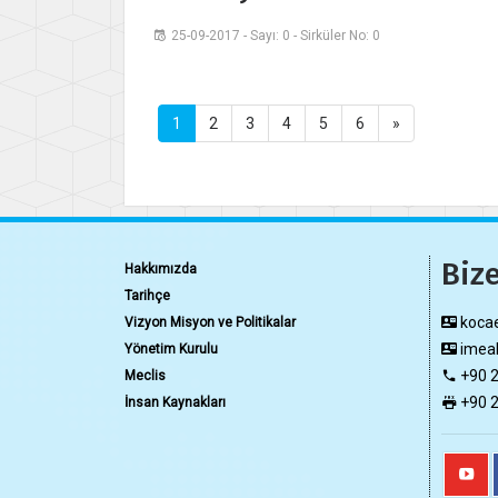
25-09-2017 - Sayı: 0 - Sirküler No: 0
1
2
3
4
5
6
»
Bize
Hakkımızda
Tarihçe
kocae
Vizyon Misyon ve Politikalar
imeak
Yönetim Kurulu
+90 2
Meclis
+90 2
İnsan Kaynakları