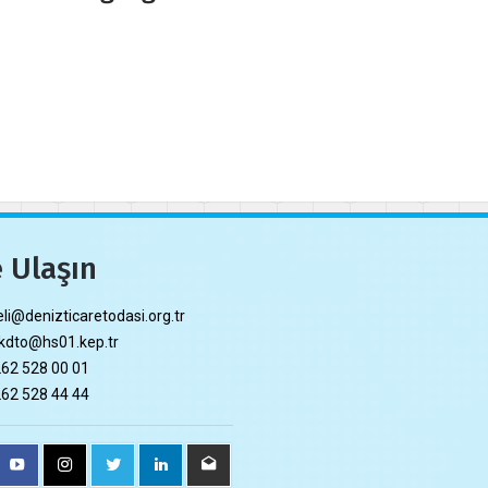
 Ulaşın
li@denizticaretodasi.org.tr
dto@hs01.kep.tr
62 528 00 01
62 528 44 44