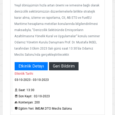
Yeşil dönüşümün hızla artan önemi ve ivmesine bağlı olarak
denizcilik sektörümüzün düzenlemelerle birlikte stratejik
karar alma, izleme ve raporlama, CII, AB ETS ve FuelEU
Maritime hesaplama metotları konularında bilgilendirilmesi
maksadıyla; “Denizcilik Sektöründe Emisyonların
Azaltılmasına Yönelik Kural ve Uygulamalar” konulu seminer
Odamız Yönetim Kurulu Danışmanı Prof. Dr. Mustafa İNSEL
tarafından 3 Ekim 2023 Salı günü saat 13:30’da Odamız
Meclis Salonu’nda gerçekleştirilecektir.
Etkinlik Detayı
Geri Bildirim
Etkinlik Tarihi
03-10-2023 - 03-10-2023
Saat: 13:30
Son Kayıt : 02-10-2023
Kontenjan: 200
Eğitim Yeri: İMEAK DTO Meclis Salonu