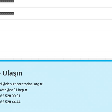
00000000
00000000
 Ulaşın
li@denizticaretodasi.org.tr
dto@hs01.kep.tr
62 528 00 01
62 528 44 44