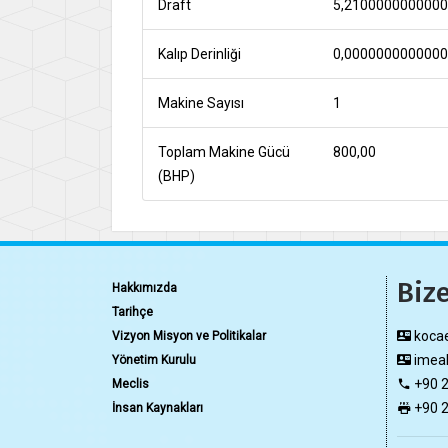
Draft
5,210000000000
Kalıp Derinliği
0,000000000000
Makine Sayısı
1
Toplam Makine Gücü
800,00
(BHP)
Bize
Hakkımızda
Tarihçe
kocae
Vizyon Misyon ve Politikalar
imeak
Yönetim Kurulu
+90 2
Meclis
+90 2
İnsan Kaynakları