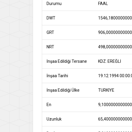
Durumu
FAAL
DWT
1546,180000000
GRT
906,0000000000
NRT
498,0000000000
İnşaa Edildiği Tersane
KDZ. EREĞLİ
İnşaa Tarihi
19.12.1994 00:00:
İnşaa Edildiği Ülke
TURKIYE
En
9,100000000000
Uzunluk
65,40000000000