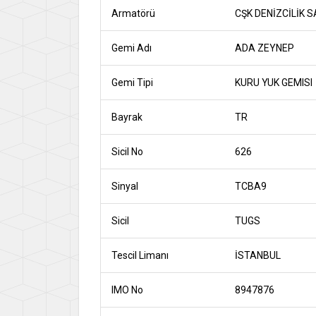
Armatörü
CŞK DENİZCİLİK S
Gemi Adı
ADA ZEYNEP
Gemi Tipi
KURU YUK GEMISI
Bayrak
TR
Sicil No
626
Sinyal
TCBA9
Sicil
TUGS
Tescil Limanı
İSTANBUL
IMO No
8947876