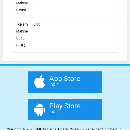
Makine
0
Sayısı
Toplam
0,00
Makine
Gücü
(BHP)
App Store
İndir
Play Store
İndir
Copyright © 2026, İMEAK Deniz Ticaret Odası / Bu site içeriğinin her türlü