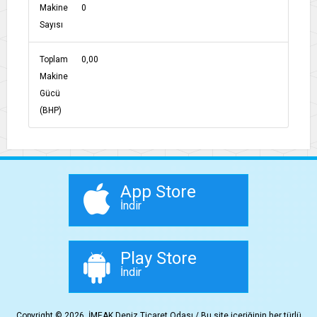
Makine
0
Sayısı
Toplam
0,00
Makine
Gücü
(BHP)
App Store
İndir
Play Store
İndir
Copyright © 2026, İMEAK Deniz Ticaret Odası / Bu site içeriğinin her türlü