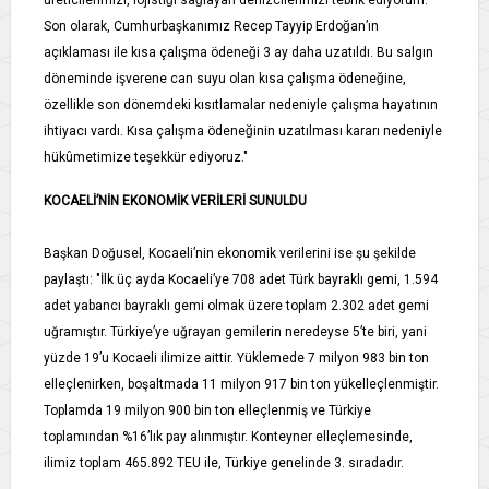
üreticilerimizi, lojistiği sağlayan denizcilerimizi tebrik ediyorum.
Son olarak, Cumhurbaşkanımız Recep Tayyip Erdoğan’ın
açıklaması ile kısa çalışma ödeneği 3 ay daha uzatıldı. Bu salgın
döneminde işverene can suyu olan kısa çalışma ödeneğine,
özellikle son dönemdeki kısıtlamalar nedeniyle çalışma hayatının
ihtiyacı vardı. Kısa çalışma ödeneğinin uzatılması kararı nedeniyle
hükûmetimize teşekkür ediyoruz."
KOCAELİ’NİN EKONOMİK VERİLERİ SUNULDU
Başkan Doğusel, Kocaeli’nin ekonomik verilerini ise şu şekilde
paylaştı: "İlk üç ayda Kocaeli’ye 708 adet Türk bayraklı gemi, 1.594
adet yabancı bayraklı gemi olmak üzere toplam 2.302 adet gemi
uğramıştır. Türkiye’ye uğrayan gemilerin neredeyse 5’te biri, yani
yüzde 19’u Kocaeli ilimize aittir. Yüklemede 7 milyon 983 bin ton
elleçlenirken, boşaltmada 11 milyon 917 bin ton yükelleçlenmiştir.
Toplamda 19 milyon 900 bin ton elleçlenmiş ve Türkiye
toplamından %16’lık pay alınmıştır. Konteyner elleçlemesinde,
ilimiz toplam 465.892 TEU ile, Türkiye genelinde 3. sıradadır.