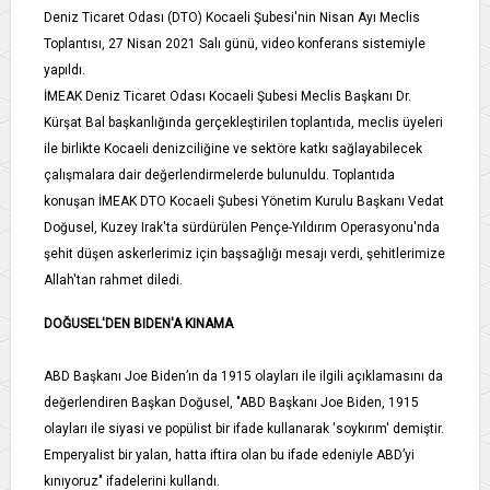
Deniz Ticaret Odası (DTO) Kocaeli Şubesi'nin Nisan Ayı Meclis
Toplantısı, 27 Nisan 2021 Salı günü, video konferans sistemiyle
yapıldı.
İMEAK Deniz Ticaret Odası Kocaeli Şubesi Meclis Başkanı Dr.
Kürşat Bal başkanlığında gerçekleştirilen toplantıda, meclis üyeleri
ile birlikte Kocaeli denizciliğine ve sektöre katkı sağlayabilecek
çalışmalara dair değerlendirmelerde bulunuldu. Toplantıda
konuşan İMEAK DTO Kocaeli Şubesi Yönetim Kurulu Başkanı Vedat
Doğusel, Kuzey Irak'ta sürdürülen Pençe-Yıldırım Operasyonu'nda
şehit düşen askerlerimiz için başsağlığı mesajı verdi, şehitlerimize
Allah'tan rahmet diledi.
DOĞUSEL'DEN BIDEN'A KINAMA
ABD Başkanı Joe Biden’ın da 1915 olayları ile ilgili açıklamasını da
değerlendiren Başkan Doğusel, "ABD Başkanı Joe Biden, 1915
olayları ile siyasi ve popülist bir ifade kullanarak 'soykırım' demiştir.
Emperyalist bir yalan, hatta iftira olan bu ifade edeniyle ABD’yi
kınıyoruz" ifadelerini kullandı.