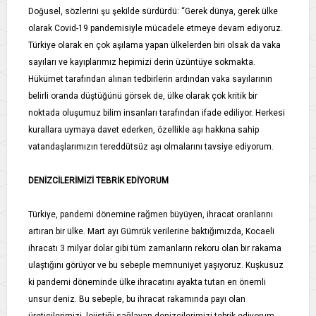
Doğusel, sözlerini şu şekilde sürdürdü: “Gerek dünya, gerek ülke
olarak Covid-19 pandemisiyle mücadele etmeye devam ediyoruz.
Türkiye olarak en çok aşılama yapan ülkelerden biri olsak da vaka
sayıları ve kayıplarımız hepimizi derin üzüntüye sokmakta.
Hükümet tarafından alınan tedbirlerin ardından vaka sayılarının
belirli oranda düştüğünü görsek de, ülke olarak çok kritik bir
noktada oluşumuz bilim insanları tarafından ifade ediliyor. Herkesi
kurallara uymaya davet ederken, özellikle aşı hakkına sahip
vatandaşlarımızın tereddütsüz aşı olmalarını tavsiye ediyorum.
DENİZCİLERİMİZİ TEBRİK EDİYORUM
Türkiye, pandemi dönemine rağmen büyüyen, ihracat oranlarını
artıran bir ülke. Mart ayı Gümrük verilerine baktığımızda, Kocaeli
ihracatı 3 milyar dolar gibi tüm zamanların rekoru olan bir rakama
ulaştığını görüyor ve bu sebeple memnuniyet yaşıyoruz. Kuşkusuz
ki pandemi döneminde ülke ihracatını ayakta tutan en önemli
unsur deniz. Bu sebeple, bu ihracat rakamında payı olan