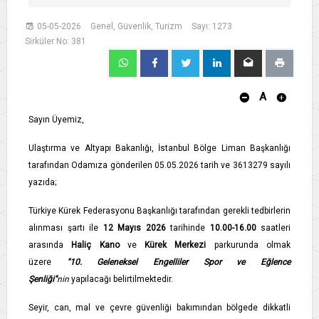
05-05-2026
Genel, Güvenlik, Turizm
Sayı: 1273
Sirküler No: 381
A
Sayın Üyemiz,
Ulaştırma ve Altyapı Bakanlığı, İstanbul Bölge Liman Başkanlığı
tarafından Odamıza gönderilen 05.05.2026 tarih ve 3613279 sayılı
yazıda;
Türkiye Kürek Federasyonu Başkanlığı tarafından gerekli tedbirlerin
alınması şartı ile
12 Mayıs 2026
tarihinde
10.00-16.00
saatleri
arasında
Haliç Kano
ve
Kürek Merkezi
parkurunda olmak
üzere
"10. Geleneksel Engelliler Spor ve Eğlence
Şenliği"
nin
yapılacağı belirtilmektedir.
Seyir, can, mal ve çevre güvenliği bakımından bölgede dikkatli