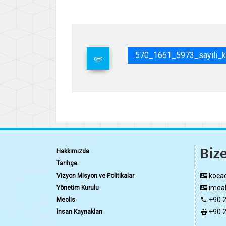
Gene
570_1661_5973_sayili_ka
Bize
Hakkımızda
Tarihçe
kocae
Vizyon Misyon ve Politikalar
imeak
Yönetim Kurulu
+90 2
Meclis
+90 2
İnsan Kaynakları