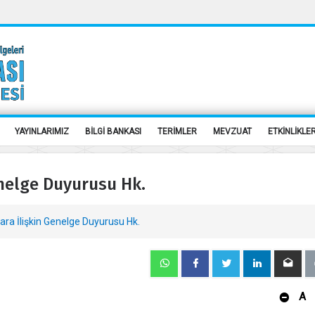
YAYINLARIMIZ
BİLGİ BANKASI
TERİMLER
MEVZUAT
ETKİNLİKLE
enelge Duyurusu Hk.
ara İlişkin Genelge Duyurusu Hk.
A