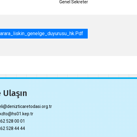
l Sekreter
rara_liskin_genelge_duyurusu_hk.pdf
 Ulaşın
li@denizticaretodasi.org.tr
dto@hs01.kep.tr
62 528 00 01
62 528 44 44