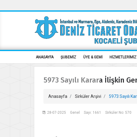
ANASAYFA
ŞUBEMİZ
ÜYE & GEMİ
HİZMETLERİMİZ
5973 Sayılı Karara İlişkin G
Anasayfa
Sirküler Arşivi
5973 Sayılı Kar
28-07-2025
Genel
Sayı: 1661
Sirküler No: 570