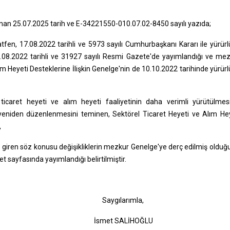
lınan 25.07.2025 tarih ve E-34221550-010.07.02-8450 sayılı yazıda;
 atfen, 17.08.2022 tarihli ve 5973 sayılı Cumhurbaşkanı Kararı ile yürür
8.08.2022 tarihli ve 31927 sayılı Resmi Gazete'de yayımlandığı ve me
m Heyeti Desteklerine İlişkin Genelge'nin de 10.10.2022 tarihinde yürür
caret heyeti ve alım heyeti faaliyetinin daha verimli yürütülmes
yeniden düzenlenmesini teminen, Sektörel Ticaret Heyeti ve Alım He
,
ğe giren söz konusu değişikliklerin mezkur Genelge'ye derç edilmiş olduğ
t sayfasında yayımlandığı belirtilmiştir.
gılarımla,
t SALİHOĞLU