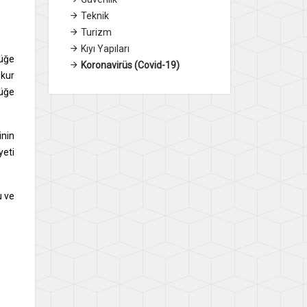
Teknik
Turizm
Kıyı Yapıları
lüğe
Koronavirüs (Covid-19)
zkur
lüğe
inin
yeti
u ve