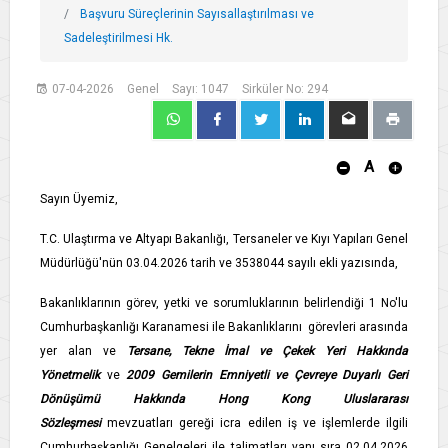
Başvuru Süreçlerinin Sayısallaştırılması ve
Sadeleştirilmesi Hk.
07-04-2026
Genel
Sayı: 1047
Sirküler No: 294
A
Sayın Üyemiz,
T.C. Ulaştırma ve Altyapı Bakanlığı, Tersaneler ve Kıyı Yapıları Genel
Müdürlüğü'nün 03.04.2026 tarih ve 3538044 sayılı ekli yazısında,
Bakanlıklarının görev, yetki ve sorumluklarının belirlendiği 1 No'lu
Cumhurbaşkanlığı Karanamesi ile Bakanlıklarını görevleri arasında
yer alan ve
Tersane, Tekne İmal ve Çekek Yeri Hakkında
Yönetmelik
ve
2009 Gemilerin Emniyetli ve Çevreye Duyarlı Geri
Dönüşümü Hakkında Hong Kong Uluslararası
Sözleşmesi
mevzuatları gereği icra edilen iş ve işlemlerde ilgili
Cumhurbaşkanlığı Genelgeleri ile talimatları yanı sıra 02.04.2026