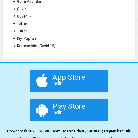
Gemi Adamları
Çevre
Güvenlik
Teknik
Turizm
Kıyı Yapıları
Koronavirüs (Covid-19)
App Store
İndir
Play Store
İndir
Copyright © 2026, İMEAK Deniz Ticaret Odası / Bu site içeriğinin her türlü