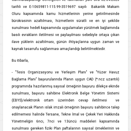
tarihli ve E-10659811-115.99-3519697 sayılı Bakanlık Makam
Oluru kapsamında kamu hizmetlerinin yerine getirilmesinde
bürokrasinin azaltılması, hizmetlerin süratli ve en iyi şekilde
sunulması hedefi kapsamında uygulamaları yürütmek bağlamında
basılı evrakların iletilmesi ve paylaşılması sebebiyle ortaya çıkan
ilave yüklerin azaltılması, günün ihtiyaçlarına uygun zaman ve
kaynak tasarrufu sağlanması amaçlandığı belirtilmektedir.
Bu itibarla,
- "Tesis Organizasyonu ve Yerleşim Planı" ve "Yüzer Havuz
Bağlama Planı" başvurularında Planın uygun CAD (*.ncz uzantılı)
programında hazırlanmış sayısal örneğinin başvuru dilekçe ekinde
sunulması, başvuru sahibine Elektronik Belge Yönetim Sistemi
(EBYS)/elektronik ortam üzerinden cevap iletilmesi ve
onaylanacak Planın ıslak imzalı örneğinin başvuru sahibince talep
edilmemesi halinde Tersane, Tekne İmal ve Çekek Yeri Hakkında
Yönetmeliğin 6ncı, 7nci ve 13üncü maddeleri kapsamında
sunulması gereken fiziki Plan paftalarının sayısal örneklerinin ve