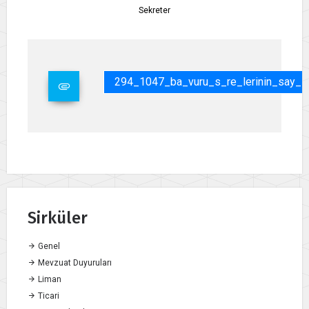
Sekreter
294_1047_ba_vuru_s_re_lerinin_say_sa
Sirküler
Genel
Mevzuat Duyuruları
Liman
Ticari