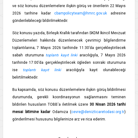
ve söz konusu düzenlemelere ilişkin görüş ve önerilerin 22 Mayıs
2026 tarihine kadar
cbampolicyteam@hmrc.gov.uk
adresine
gönderilebileceği bildirilmektedir.
Söz konusu yazıda, Birleşik Krallık tarafından SKDM İkincil Mevzuat
Düzenlemeleri hakkında düzenlenecek çevrimiçi bilgilendirme
toplantılarına; 7 Mayıs 2026 tarihinde 11:30’da gerçekleştirilecek
sabah oturumuna
toplantı kayıt linki
aracılığıyla, 7 Mayıs 2026
tarihinde 17:00’da gerçekleştirilecek öğleden sonraki oturumuna
ise
toplantı kayıt linki
aracılığıyla kayıt olunabileceği
belirtilmektedir.
Bu kapsamda, söz konusu düzenlemelere ilişkin görüş bildirilmesi
durumunda, gerekli koordinasyonun sağlanmasını teminen
bildirilen hususların TOBB'a iletilmek üzere
30 Nisan 2026 tarihi
mesai bitimine kadar
Odamıza (
cevre@denizticaretodasi.org.tr
)
gönderilmesi hususunu bilgilerinize arz ve rica ederim.