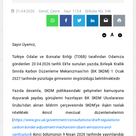
21-04-2026
Genel, Çevre
Sayı: 1154
Sirküler No: 346
A
Sayın Üyemiz,
Türkiye Odalar ve Borsalar Birliği (TOBB) tarafından Odamıza
gönderilen 20.04.2026 tarihli Ek’te sunulan yazıda; Birleşik Krallık
Sınırda Karbon Düzenleme Mekanizması’nın (BK SKDM) 1 Ocak
2027 tarihinde yürürlüğe girmesinin öngörüldüğü belirtilmektedir.
Yazıda devamla, SKDM politikasındaki gelişmeleri kamuoyuna
duyurarak paydaş görüşlerini hazırlayan BK SKDM Uluslararası
Grubu’ndan alınan bildirim çerçevesinde SKDM’ye ilişkin taslak
nitelikteki ikincil mevzuat düzenlemelerinin
(
https://www.gov.uk/government/consultations/draft-regulations-
carbon-border-adjustment-mechanism-cbam-emissions-and-
verification
) ikinci bölümünün 9 Nisan 2026 tarihinde yayımlandığı