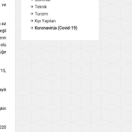
h ve
Teknik
Turizm
Kıyı Yapıları
a az
Koronavirüs (Covid-19)
eğil
erin
rolü
lüğe
/15,
yılı
şkin
2020