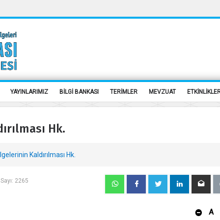
YAYINLARIMIZ
BİLGİ BANKASI
TERİMLER
MEVZUAT
ETKİNLİKLE
dırılması Hk.
elerinin Kaldırılması Hk.
Sayı: 2265
A