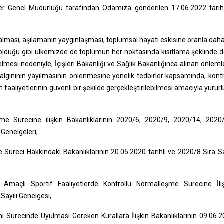
ler Genel Müdürlüğü tarafından Odamıza gönderilen 17.06.2022 tari
zalması, aşılamanın yaygınlaşması, toplumsal hayatı eskisine oranla dah
a olduğu gibi ülkemizde de toplumun her noktasında kısıtlama şeklinde d
esi nedeniyle, İçişleri Bakanlığı ve Sağlık Bakanlığınca alınan önleml
, salgınının yayılmasının önlenmesine yönelik tedbirler kapsamında, kont
faaliyetlerinin güvenli bir şekilde gerçekleştirilebilmesi amacıyla yürür
me Sürecine ilişkin Bakanlıklarının 2020/6, 2020/9, 2020/14, 2020
Genelgeleri,
üreci Hakkındaki Bakanlıklarının 20.05.2020 tarihli ve 2020/8 Sıra Sa
 Amaçlı Sportif Faaliyetlerde Kontrollü Normalleşme Sürecine İli
 Sayılı Genelgesi,
 Sürecinde Uyulması Gereken Kurallara İlişkin Bakanlıklarının 09.06.