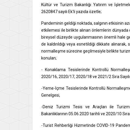
Kültür ve Turizm Bakanlığı Yatırım ve İşletme
2620847 sayılı Ek'li yazıda özetle;
Pandeminin geldiği noktada, salgının etkisinin a
etkilemesi ile birlikte alınan önlemlerin dünyad
bireysel düzeyde uygulanmasının önemli hale gelm
de kaldırıldığı veya esnetildiği dikkate alınarak
normalleşme sürecine geçilmesiyle birlikte turizm 
konulan;
- Konaklama Tesislerinde Kontrollü Normalleş
2020/16, 2020/17, 2020/18 ve 2021/2 Sıra Sayılı 
-Yeme-İçme Tesislerinde Kontrollü Normalleşme S
Genelgesi,
-Deniz Turizmi Tesis ve Araçları ile Turizm
Bakanlıklarının 05.06.2020 tarihli ve 2020/10 Sıra
-Turist Rehberliği Hizmetinde COVID-19 Pandemi