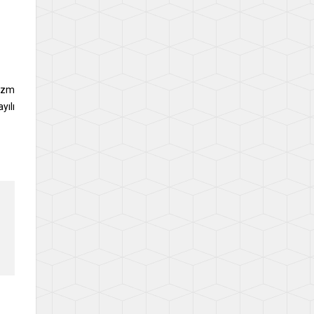
rizm
yılı