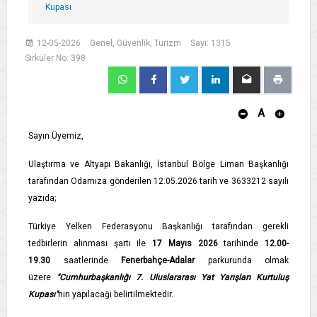
Kupası
12-05-2026
Genel, Güvenlik, Turizm
Sayı: 1315
Sirküler No: 398
A
Sayın Üyemiz,
Ulaştırma ve Altyapı Bakanlığı, İstanbul Bölge Liman Başkanlığı
tarafından Odamıza gönderilen 12.05.2026 tarih ve 3633212 sayılı
yazıda;
Türkiye Yelken Federasyonu Başkanlığı tarafından gerekli
tedbirlerin alınması şartı ile
17 Mayıs 2026
tarihinde
12.00-
19.30
saatlerinde
Fenerbahçe-Adalar
parkurunda olmak
üzere
"Cumhurbaşkanlığı 7. Uluslararası Yat Yarışları Kurtuluş
Kupası"
nın yapılacağı belirtilmektedir.