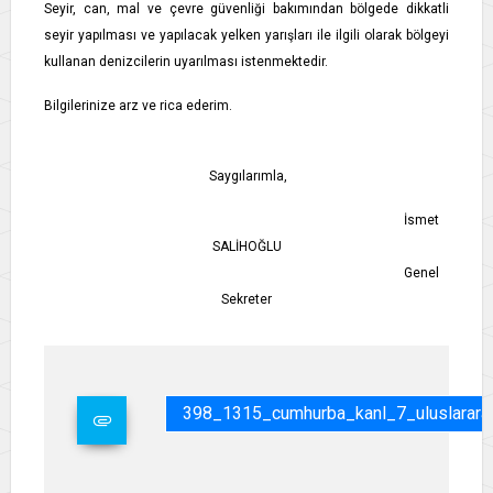
Seyir, can, mal ve çevre güvenliği bakımından bölgede dikkatli
seyir yapılması ve yapılacak yelken yarışları ile ilgili olarak bölgeyi
kullanan denizcilerin uyarılması istenmektedir.
Bilgilerinize arz ve rica ederim.
Saygılarımla,
İsmet
SALİHOĞLU
Genel
Sekreter
398_1315_cumhurba_kanl_7_uluslararas