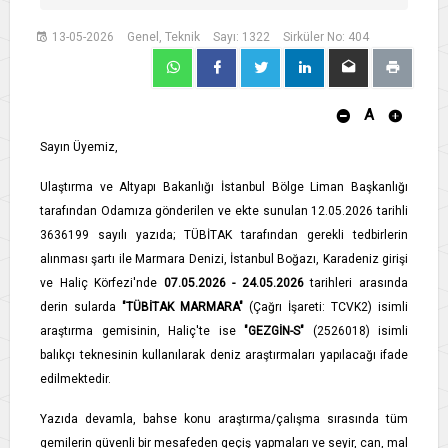
13-05-2026
Genel, Teknik
Sayı: 1322
Sirküler No: 404
A
Sayın Üyemiz,
Ulaştırma ve Altyapı Bakanlığı İstanbul Bölge Liman Başkanlığı
tarafından Odamıza gönderilen ve ekte sunulan 12.05.2026 tarihli
3636199 sayılı yazıda; TÜBİTAK tarafından gerekli tedbirlerin
alınması şartı ile Marmara Denizi, İstanbul Boğazı, Karadeniz girişi
ve Haliç Körfezi'nde
07.05.2026 - 24.05.2026
tarihleri arasında
derin sularda
"TÜBİTAK MARMARA"
(Çağrı İşareti: TCVK2) isimli
araştırma gemisinin, Haliç'te ise
"GEZGİN-S"
(2526018) isimli
balıkçı teknesinin kullanılarak deniz araştırmaları yapılacağı ifade
edilmektedir.
Yazıda devamla, bahse konu araştırma/çalışma sırasında tüm
gemilerin güvenli bir mesafeden geçiş yapmaları ve seyir, can, mal