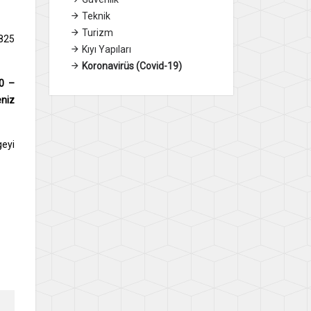
Teknik
Turizm
6825
Kıyı Yapıları
Koronavirüs (Covid-19)
0 –
eniz
geyi