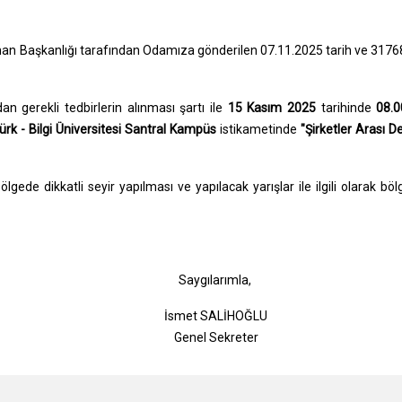
Liman Başkanlığı tarafından Odamıza gönderilen 07.11.2025 tarih ve 317
 gerekli tedbirlerin alınması şartı ile
15 Kasım 2025
tarihinde
08.0
ürk - Bilgi Üniversitesi Santral Kampüs
istikametinde
"Şirketler Arası D
gede dikkatli seyir yapılması ve yapılacak yarışlar ile ilgili olarak böl
gılarımla,
t SALİHOĞLU
l Sekreter