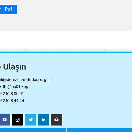
r_.pdf
 Ulaşın
li@denizticaretodasi.org.tr
dto@hs01.kep.tr
62 528 00 01
62 528 44 44