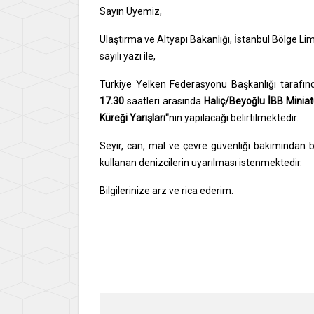
Sayın Üyemiz,
Ulaştırma ve Altyapı Bakanlığı, İstanbul Bölge 
sayılı yazı ile,
Türkiye Yelken Federasyonu Başkanlığı tarafından
17.30
saatleri arasında
Haliç/Beyoğlu İBB Miniat
Küreği Yarışları"
nın yapılacağı belirtilmektedir.
Seyir, can, mal ve çevre güvenliği bakımından böl
kullanan denizcilerin uyarılması istenmektedir.
Bilgilerinize arz ve rica ederim.
Say
İsme
Gene