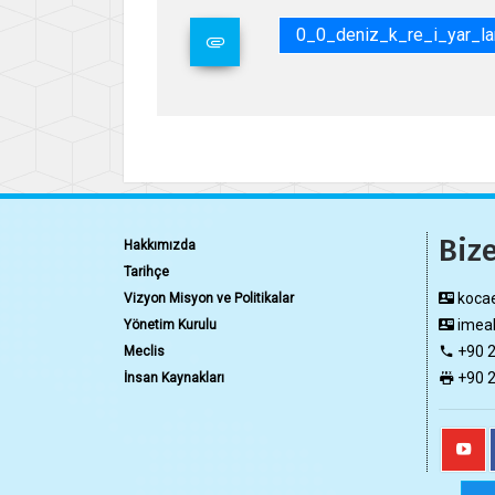
0_0_deniz_k_re_i_yar_la
Bize
Hakkımızda
Tarihçe
kocae
Vizyon Misyon ve Politikalar
imeak
Yönetim Kurulu
+90 2
Meclis
+90 2
İnsan Kaynakları