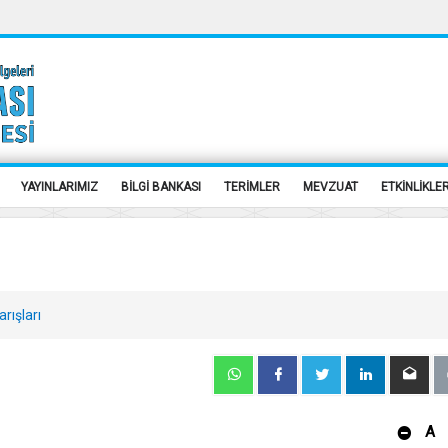
YAYINLARIMIZ
BİLGİ BANKASI
TERİMLER
MEVZUAT
ETKİNLİKLE
rışları
A