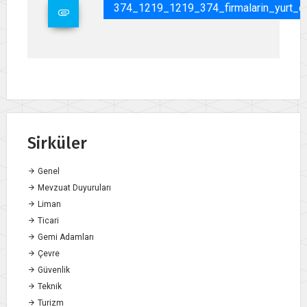
374_1219_1219_374_firmalarin_yurt_dis
Sirküler
Genel
Mevzuat Duyuruları
Liman
Ticari
Gemi Adamları
Çevre
Güvenlik
Teknik
Turizm