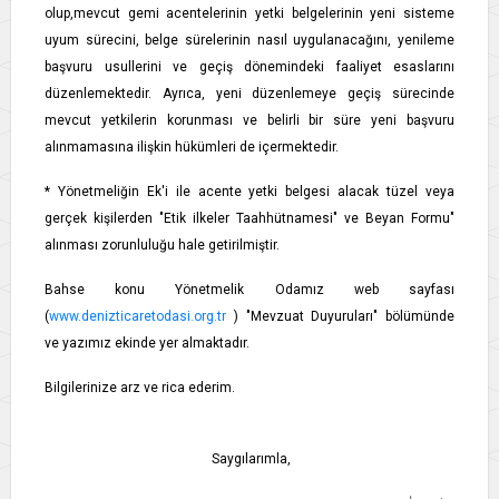
olup,mevcut gemi acentelerinin yetki belgelerinin yeni sisteme
uyum sürecini, belge sürelerinin nasıl uygulanacağını, yenileme
başvuru usullerini ve geçiş dönemindeki faaliyet esaslarını
düzenlemektedir. Ayrıca, yeni düzenlemeye geçiş sürecinde
mevcut yetkilerin korunması ve belirli bir süre yeni başvuru
alınmamasına ilişkin hükümleri de içermektedir.
* Yönetmeliğin Ek'i ile acente yetki belgesi alacak tüzel veya
gerçek kişilerden "Etik ilkeler Taahhütnamesi" ve Beyan Formu"
alınması zorunluluğu hale getirilmiştir.
Bahse konu Yönetmelik Odamız web sayfası
(
www.denizticaretodasi.org.tr
) "Mevzuat Duyuruları" bölümünde
ve yazımız ekinde yer almaktadır.
Bilgilerinize arz ve rica ederim.
Saygılarımla,