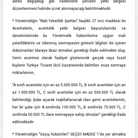
adres değişikliği gibi nedenlerle yeniden yetki belgesi
düzenlenmesi halinde ücret alınmayacağı belirtilmektedir.
* Yönetmeliğin "Mali Yeterlilik Şartları" başlıklı 27 inci maddesi ile
Acentelerin, acentelik yetki belgesi başvurularında ve
denetimlerinde bu Yönetmelik hükümlerine uygun mali
yeterliliklerini ve ödenmiş sermayesini gösterir bilgileri de içeren
dokümanları İdareye ibraz etmeleri gerektiği ifade edilmekte olup,
Gemi acentesi olarak faaliyet gösterecek gerçek veya tüzel
kişilerin Türkiye Ticaret Sicil Gazetesinde belirtilen esas sermaye
miktarlarının,
"A sınıfı acenteler için en az 5.000.000 TL, B sınıfı acenteler için en
az 1.000.000 TL, C sınıfı acenteler için en az 500.000 TL olarak
belirlendiği; Şube açarak teşkilatlanacak olan gemi acentelerinin,
her bir şube için A sınıfında 100.000 TL, B sınıfında 75.000 TL, C
sınıfında 50.000 TL ilave sermayeye sahip olmaları" gerektiği ifade
edilmektedir.
* Yönetmeliğin "Geçiş hükümleri" GEÇİCİ MADDE 1'de yer almakta