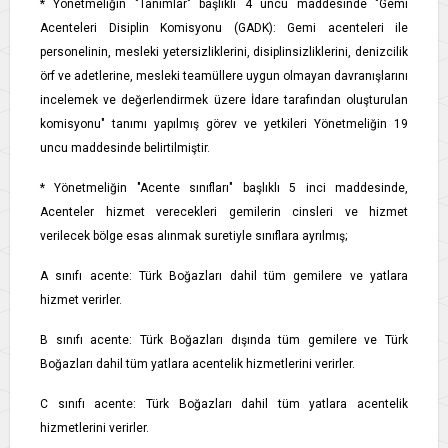
* Yönetmeliğin "Tanımlar" başlıklı 4 üncü maddesinde "Gemi
Acenteleri Disiplin Komisyonu (GADK): Gemi acenteleri ile
personelinin, mesleki yetersizliklerini, disiplinsizliklerini, denizcilik
örf ve adetlerine, mesleki teamüllere uygun olmayan davranışlarını
incelemek ve değerlendirmek üzere İdare tarafından oluşturulan
komisyonu" tanımı yapılmış görev ve yetkileri Yönetmeliğin 19
uncu maddesinde belirtilmiştir.
* Yönetmeliğin "Acente sınıfları" başlıklı 5 inci maddesinde,
Acenteler hizmet verecekleri gemilerin cinsleri ve hizmet
verilecek bölge esas alınmak suretiyle sınıflara ayrılmış;
A sınıfı acente: Türk Boğazları dahil tüm gemilere ve yatlara
hizmet verirler.
B sınıfı acente: Türk Boğazları dışında tüm gemilere ve Türk
Boğazları dahil tüm yatlara acentelik hizmetlerini verirler.
C sınıfı acente: Türk Boğazları dahil tüm yatlara acentelik
hizmetlerini verirler.