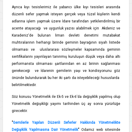
Ayrıca kıyı tesislerimiz ile yabancı ülke kıyı tesisleri arasında
düzenli sefer yapmak isteyen gerçek veya tüzel kişilerin kendi
adlarına işlem yapmak üzere İdare tarafından yetkilendirilmiş bir
acente atayacağı ve uygunluk yazısı alabilmek için Akdeniz ve
Karadeniz'de bulunan liman devleti denetimi mutabakat
muhtıralarının herhangi birinde geminin bayrağının siyah listede
olmaması ve uluslararası sözleşmeler kapsamında geminin
sertifikalarını yayınlayan tanınmış kuruluşun düşük veya daha altı
performansta olmaması şartlarından en az birinin sağlanması
gerekeceği ve İdarenin gemilerin yaşı ve kondisyonunu göz
önünde bulundurarak bu her iki şartı da isteyebileceği hususlarda
belirtilmektedir.
Söz konusu Yönetmelik ile Ek-5 ve Ek-6'da değişiklik yapılmış olup
Yönetmelik değişikliği yayımı tarihinden üç ay sonra yürürlüğe
girecektir.
"
Gemilerle Yapılan Düzenli Seferler Hakkında Yönetmelikte
Değişiklik Yapılmasına Dair Yönetmelik
"
Odamız web sitesinde