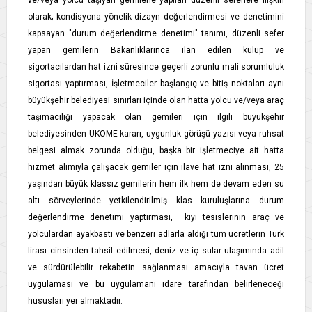
ve/veya yolcu taşıyan gemilerle yapılan düzenli seferlere ilişkin
olarak; kondisyona yönelik dizayn değerlendirmesi ve denetimini
kapsayan "durum değerlendirme denetimi" tanımı, düzenli sefer
yapan gemilerin Bakanlıklarınca ilan edilen kulüp ve
sigortacılardan hat izni süresince geçerli zorunlu mali sorumluluk
sigortası yaptırması, İşletmeciler başlangıç ve bitiş noktaları aynı
büyükşehir belediyesi sınırları içinde olan hatta yolcu ve/veya araç
taşımacılığı yapacak olan gemileri için ilgili büyükşehir
belediyesinden UKOME kararı, uygunluk görüşü yazısı veya ruhsat
belgesi almak zorunda olduğu, başka bir işletmeciye ait hatta
hizmet alımıyla çalışacak gemiler için ilave hat izni alınması, 25
yaşından büyük klassız gemilerin hem ilk hem de devam eden su
altı sörveylerinde yetkilendirilmiş klas kuruluşlarına durum
değerlendirme denetimi yaptırması, kıyı tesislerinin araç ve
yolculardan ayakbastı ve benzeri adlarla aldığı tüm ücretlerin Türk
lirası cinsinden tahsil edilmesi, deniz ve iç sular ulaşımında adil
ve sürdürülebilir rekabetin sağlanması amacıyla tavan ücret
uygulaması ve bu uygulamanı idare tarafından belirleneceği
hususları yer almaktadır.