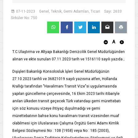
07-11-2023
Genel, Teknik, Gemi Adamları, Ticari
Sayı: 2633
Sirküler No: 750
A
T.C.Ulaştırma ve Altyapı Bakanlığı Denizcilik Genel Müdürlüğünden
alınan ve ekte sunulan 07.11.2023 tarih ve 1516110 sayılı yazıda ;
Dışişleri Bakanlığı Konsolosluk İşleri Genel Müdürlüğünün
27.10.2023 tarihli ve 36821019 sayılı yazısına atfen, Hollanda
Krallığı tarafından "Havalimanı Transit Vize"si uygulamasında
yapılan güncelleme çerçevesinde, 16 Ekim 2023 tarihi itibariyle
anılan ülkeden transit geçecek Türk vatandaşı gemi mürettebatı
için söz konusu vizeye ihtiyaç duyulmadığı ve gemi
mürettebatının bahse konu havalimanı transit vizesinden muaf
olabilmesi için Uluslararası Çalışma Örgütü Gemi Adamı Kimlik
Belgesi Sözleşmesi No : 108 (1958) veya No : 185 (2003),