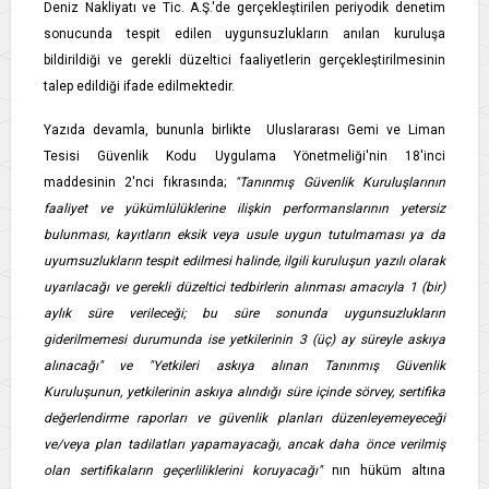
Deniz Nakliyatı ve Tic. A.Ş.'de gerçekleştirilen periyodik denetim
sonucunda tespit edilen uygunsuzlukların anılan kuruluşa
bildirildiği ve gerekli düzeltici faaliyetlerin gerçekleştirilmesinin
talep edildiği ifade edilmektedir.
Yazıda devamla, bununla birlikte Uluslararası Gemi ve Liman
Tesisi Güvenlik Kodu Uygulama Yönetmeliği'nin 18'inci
maddesinin 2'nci fıkrasında;
"Tanınmış Güvenlik Kuruluşlarının
faaliyet ve yükümlülüklerine ilişkin performanslarının yetersiz
bulunması, kayıtların eksik veya usule uygun tutulmaması ya da
uyumsuzlukların tespit edilmesi halinde, ilgili kuruluşun yazılı olarak
uyarılacağı ve gerekli düzeltici tedbirlerin alınması amacıyla 1 (bir)
aylık süre verileceği; bu süre sonunda uygunsuzlukların
giderilmemesi durumunda ise yetkilerinin 3 (üç) ay süreyle askıya
alınacağı" ve "Yetkileri askıya alınan Tanınmış Güvenlik
Kuruluşunun, yetkilerinin askıya alındığı süre içinde sörvey, sertifika
değerlendirme raporları ve güvenlik planları düzenleyemeyeceği
ve/veya plan tadilatları yapamayacağı, ancak daha önce verilmiş
olan sertifikaların geçerliliklerini koruyacağı"
nın hüküm altına