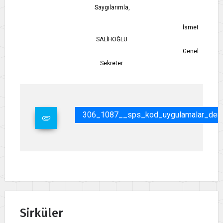
Saygılarımla,
İsmet
SALİHOĞLU
Genel
Sekreter
306_1087__sps_kod_uygulamalar_denizc
Sirküler