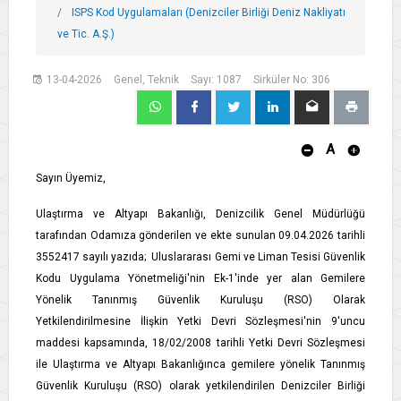
ISPS Kod Uygulamaları (Denizciler Birliği Deniz Nakliyatı
ve Tic. A.Ş.)
13-04-2026
Genel, Teknik
Sayı: 1087
Sirküler No: 306
A
Sayın Üyemiz,
Ulaştırma ve Altyapı Bakanlığı, Denizcilik Genel Müdürlüğü
tarafından Odamıza gönderilen ve ekte sunulan 09.04.2026 tarihli
3552417 sayılı yazıda; Uluslararası Gemi ve Liman Tesisi Güvenlik
Kodu Uygulama Yönetmeliği'nin Ek-1'inde yer alan Gemilere
Yönelik Tanınmış Güvenlik Kuruluşu (RSO) Olarak
Yetkilendirilmesine İlişkin Yetki Devri Sözleşmesi'nin 9'uncu
maddesi kapsamında, 18/02/2008 tarihli Yetki Devri Sözleşmesi
ile Ulaştırma ve Altyapı Bakanlığınca gemilere yönelik Tanınmış
Güvenlik Kuruluşu (RSO) olarak yetkilendirilen Denizciler Birliği