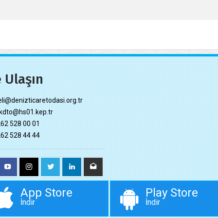
 Ulaşın
li@denizticaretodasi.org.tr
dto@hs01.kep.tr
62 528 00 01
62 528 44 44
App Store
Play Store
İndir
İndir