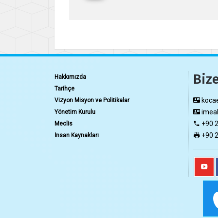
Bize
Hakkımızda
Tarihçe
kocae
Vizyon Misyon ve Politikalar
imeak
Yönetim Kurulu
+90 2
Meclis
+90 2
İnsan Kaynakları