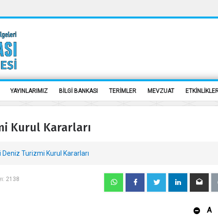
YAYINLARIMIZ
BİLGİ BANKASI
TERİMLER
MEVZUAT
ETKİNLİKLE
mi Kurul Kararları
i Deniz Turizmi Kurul Kararları
yı: 2138
A