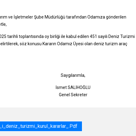
Yatırım ve İşletmeler Şube Müdürlüğü tarafından Odamıza gönderilen
tle,
5 tarihli toplantısında oy birliği ile kabul edilen 451 sayılı Deniz Turizmi
 belirtilerek, söz konusu Kararın Odamız Üyesi olan deniz turizm araç
gılarımla,
t SALİHOĞLU
l Sekreter
_i_deniz_turizmi_kurul_kararlar_.pdf