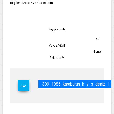
Bilgilerinize arz ve rica ederim.
Saygılarımla,
Ali
Yavuz YİĞİT
Genel
Sekreter V.
309_1086_karaburun_k_y_s_deniz_l_m