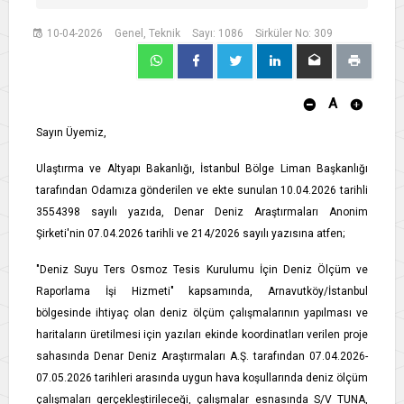
10-04-2026
Genel, Teknik
Sayı: 1086
Sirküler No: 309
A
Sayın Üyemiz,
Ulaştırma ve Altyapı Bakanlığı, İstanbul Bölge Liman Başkanlığı
tarafından Odamıza gönderilen ve ekte sunulan 10.04.2026 tarihli
3554398 sayılı yazıda, Denar Deniz Araştırmaları Anonim
Şirketi'nin 07.04.2026 tarihli ve 214/2026 sayılı yazısına atfen;
"Deniz Suyu Ters Osmoz Tesis Kurulumu İçin Deniz Ölçüm ve
Raporlama İşi Hizmeti" kapsamında, Arnavutköy/İstanbul
bölgesinde ihtiyaç olan deniz ölçüm çalışmalarının yapılması ve
haritaların üretilmesi için yazıları ekinde koordinatları verilen proje
sahasında Denar Deniz Araştırmaları A.Ş. tarafından 07.04.2026-
07.05.2026 tarihleri arasında uygun hava koşullarında deniz ölçüm
çalışmaları gerçekleştirileceği, çalışmalar esnasında S/V TUNA,