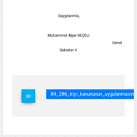
Saygılarımla,
Muhammet Alper KEÇELİ
Genel
Sekreter V.
84_286_kiyi_kanununun_uygulanmasina_