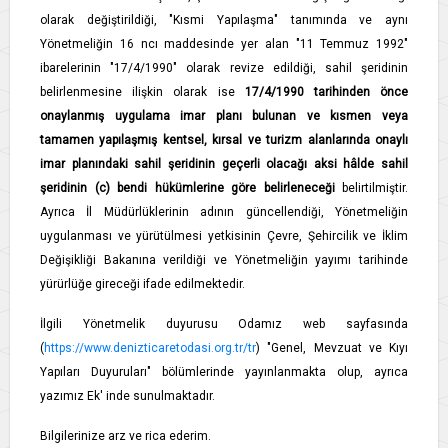
olarak değiştirildiği, "Kısmi Yapılaşma" tanımında ve aynı
Yönetmeliğin 16 ncı maddesinde yer alan "11 Temmuz 1992"
ibarelerinin "17/4/1990" olarak revize edildiği, sahil şeridinin
belirlenmesine ilişkin olarak ise
17/4/1990 tarihinden önce
onaylanmış uygulama imar planı bulunan ve kısmen veya
tamamen yapılaşmış kentsel, kırsal ve turizm alanlarında onaylı
imar planındaki sahil şeridinin geçerli olacağı
aksi hâlde sahil
şeridinin (c) bendi hükümlerine göre belirleneceği
belirtilmiştir.
Ayrıca İl Müdürlüklerinin adının güncellendiği, Yönetmeliğin
uygulanması ve yürütülmesi yetkisinin Çevre, Şehircilik ve İklim
Değişikliği Bakanına verildiği ve Yönetmeliğin yayımı tarihinde
yürürlüğe gireceği ifade edilmektedir.
İlgili Yönetmelik duyurusu Odamız web sayfasında
(
https://www.denizticaretodasi.org.tr/tr
) "Genel, Mevzuat ve Kıyı
Yapıları Duyuruları" bölümlerinde yayınlanmakta olup, ayrıca
yazımız Ek' inde sunulmaktadır.
Bilgilerinize arz ve rica ederim.