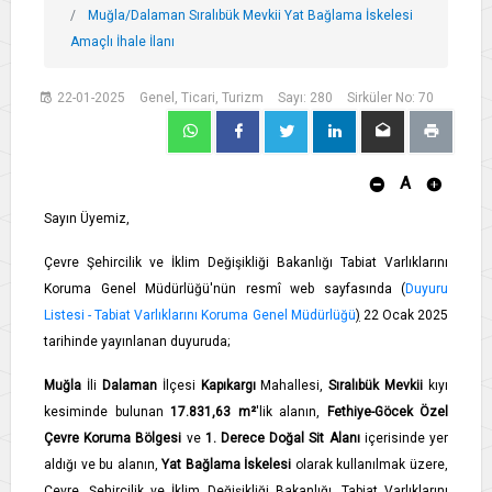
Muğla/Dalaman Sıralıbük Mevkii Yat Bağlama İskelesi
Amaçlı İhale İlanı
22-01-2025
Genel, Ticari, Turizm
Sayı: 280
Sirküler No: 70
A
Sayın Üyemiz,
Çevre Şehircilik ve İklim Değişikliği Bakanlığı Tabiat Varlıklarını
Koruma Genel Müdürlüğü'nün resmî web sayfasında (
Duyuru
Listesi - Tabiat Varlıklarını Koruma Genel Müdürlüğü
)
22 Ocak 2025
tarihinde yayınlanan duyuruda;
Muğla
İli
Dalaman
İlçesi
Kapıkargı
Mahallesi,
Sıralıbük Mevkii
kıyı
kesiminde bulunan
17.831,63 m²
'lik alanın,
Fethiye-Göcek Özel
Çevre Koruma Bölgesi
ve
1. Derece Doğal Sit Alanı
içerisinde yer
aldığı ve bu alanın,
Yat Bağlama İskelesi
olarak kullanılmak üzere,
Çevre, Şehircilik ve İklim Değişikliği Bakanlığı, Tabiat Varlıklarını