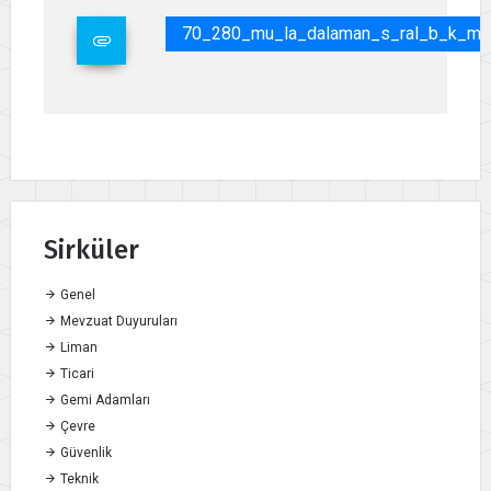
70_280_mu_la_dalaman_s_ral_b_k_mevk
Sirküler
Genel
Mevzuat Duyuruları
Liman
Ticari
Gemi Adamları
Çevre
Güvenlik
Teknik