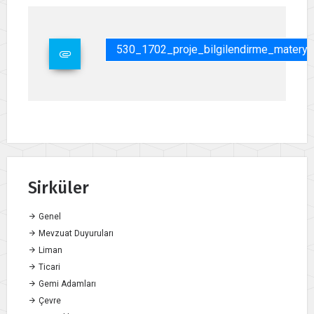
530_1702_proje_bilgilendirme_materyall
Sirküler
Genel
Mevzuat Duyuruları
Liman
Ticari
Gemi Adamları
Çevre