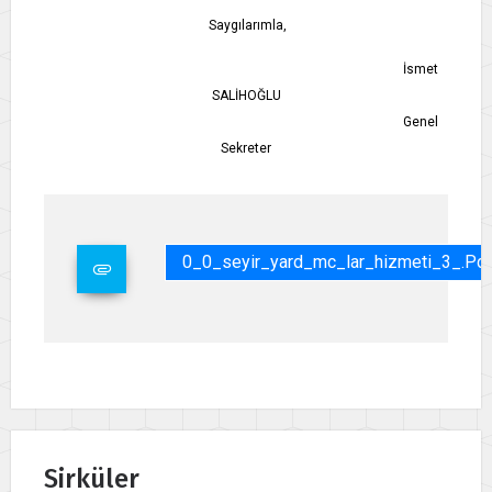
Saygılarımla,
İsmet
SALİHOĞLU
Genel
Sekreter
0_0_seyir_yard_mc_lar_hizmeti_3_.pd
Sirküler