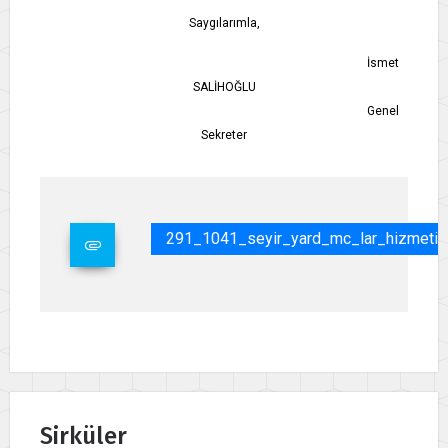
Saygılarımla,
İsmet
SALİHOĞLU
Genel
Sekreter
291_1041_seyir_yard_mc_lar_hizmeti.
Sirküler