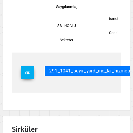
Saygılarımla,
İsmet
SALİHOĞLU
Genel
Sekreter
291_1041_seyir_yard_mc_lar_hizmeti.
Sirküler