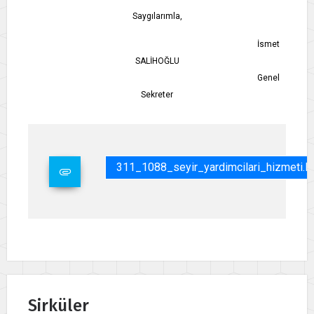
Saygılarımla,
İsmet
SALİHOĞLU
Genel
Sekreter
311_1088_seyir_yardimcilari_hizmeti.p
Sirküler