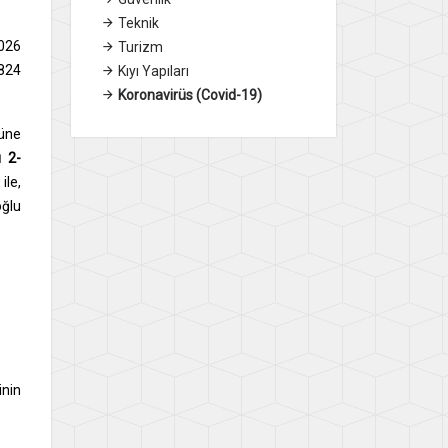
Teknik
2026
Turizm
5824
Kıyı Yapıları
Koronavirüs (Covid-19)
nüne
ı 2-
ile,
oğlu
inin