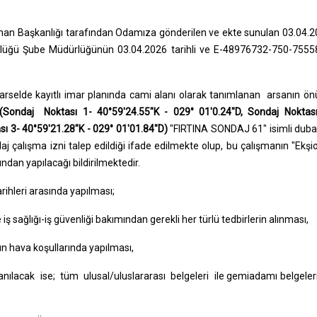
Liman Başkanlığı tarafından Odamıza gönderilen ve ekte sunulan 03.04.
ftülüğü Şube Müdürlüğünün 03.04.2026 tarihli ve E-48976732-750-755
arselde kayıtlı imar planında cami alanı olarak tanımlanan arsanın ö
(Sondaj Noktası 1- 40°59'24.55"K - 029° 01'0.24"D, Sondaj Noktas
sı 3- 40°59'21.28"K - 029° 01'01.84"D)
"FIRTINA SONDAJ 61" isimli duba 
j çalışma izni talep edildiği ifade edilmekte olup, bu çalışmanın "Ekşi
ından yapılacağı bildirilmektedir.
rihleri arasında yapılması;
 iş sağlığı-iş güvenliği bakımından gerekli her türlü tedbirlerin alınması,
un hava koşullarında yapılması,
ılacak ise; tüm ulusal/uluslararası belgeleri ile gemiadamı belgeler