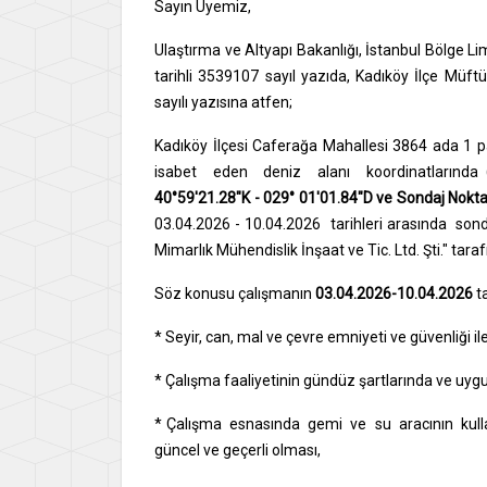
Sayın Üyemiz,
Ulaştırma ve Altyapı Bakanlığı, İstanbul Bölge 
tarihli 3539107 sayıl yazıda, Kadıköy İlçe Mü
sayılı yazısına atfen;
Kadıköy İlçesi Caferağa Mahallesi 3864 ada 1 p
isabet eden deniz alanı koordinatlarında
40°59'21.28"K - 029° 01'01.84"D ve Sondaj Nokta
03.04.2026 - 10.04.2026 tarihleri arasında sonda
Mimarlık Mühendislik İnşaat ve Tic. Ltd. Şti." taraf
Söz konusu çalışmanın
03.04.2026-10.04.2026
ta
* Seyir, can, mal ve çevre emniyeti ve güvenliği ile
* Çalışma faaliyetinin gündüz şartlarında ve uyg
* Çalışma esnasında gemi ve su aracının kullan
güncel ve geçerli olması,