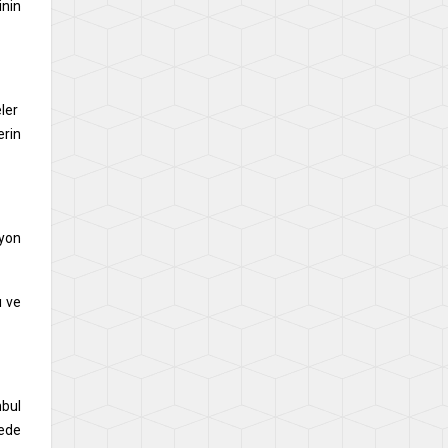
inin
eler
erin
syon
ı ve
nbul
gede