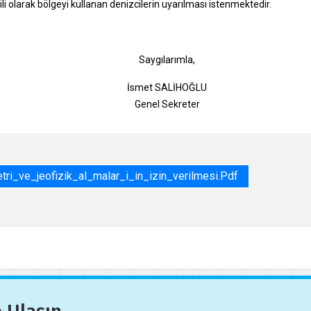
gili olarak bölgeyi kullanan denizcilerin uyarılması istenmektedir.
gılarımla,
t SALİHOĞLU
l Sekreter
i_ve_jeofizik_al_malar_i_in_izin_verilmesi.pdf