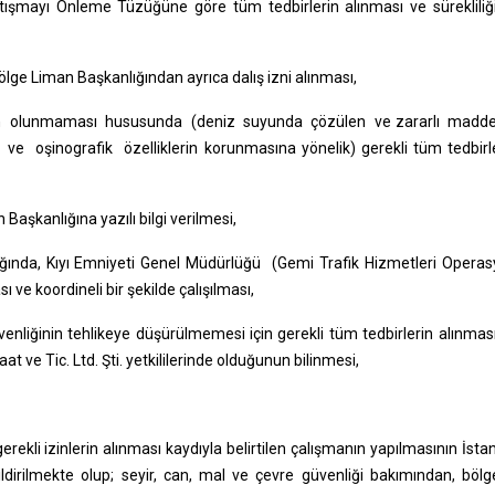
şmayı Önleme Tüzüğüne göre tüm tedbirlerin alınması ve sürekliliğ
lge Liman Başkanlığından ayrıca dalış izni alınması,
eden olunmaması hususunda (deniz suyunda çözülen ve zararlı madd
e oşinografik özelliklerin korunmasına yönelik) gerekli tüm tedbirl
aşkanlığına yazılı bilgi verilmesi,
ığında, Kıyı Emniyeti Genel Müdürlüğü (Gemi Trafik Hizmetleri Opera
 ve koordineli bir şekilde çalışılması,
üvenliğinin tehlikeye düşürülmemesi için gerekli tüm tedbirlerin alınmas
 ve Tic. Ltd. Şti. yetkililerinde olduğunun bilinmesi,
gerekli izinlerin alınması kaydıyla belirtilen çalışmanın yapılmasının İsta
dirilmekte olup; seyir, can, mal ve çevre güvenliği bakımından, böl