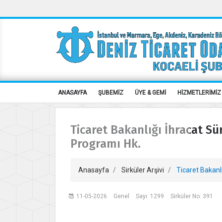
ANASAYFA
ŞUBEMİZ
ÜYE & GEMİ
HİZMETLERİMİZ
Ticaret Bakanlığı İhracat Sü
Programı Hk.
Anasayfa
Sirküler Arşivi
Ticaret Bakanlı
11-05-2026
Genel
Sayı: 1299
Sirküler No: 391