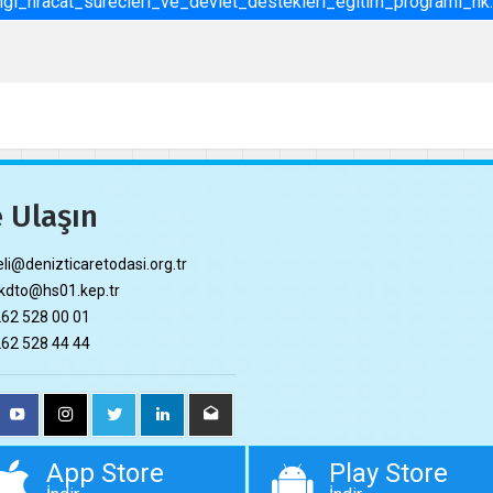
igi_hracat_surecleri_ve_devlet_destekleri_egitim_programi_hk
 Ulaşın
li@denizticaretodasi.org.tr
dto@hs01.kep.tr
62 528 00 01
62 528 44 44
App Store
Play Store