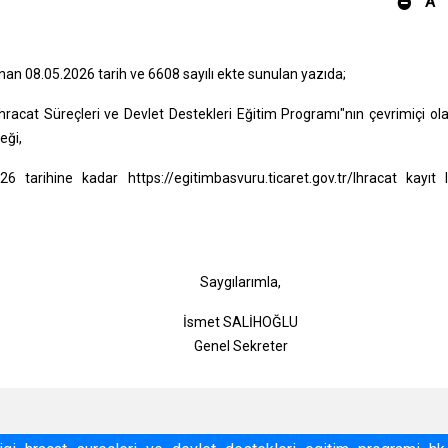
A
ınan 08.05.2026 tarih ve 6608 sayılı ekte sunulan yazıda;
İhracat Süreçleri ve Devlet Destekleri Eğitim Programı"nın çevrimiçi ol
eği,
tarihine kadar https://egitimbasvuru.ticaret.gov.tr/Ihracat kayıt l
gılarımla,
t SALİHOĞLU
l Sekreter