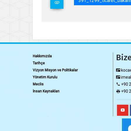
391_1299_ticaret_bakanl
Bize
Hakkımızda
Tarihçe
kocae
Vizyon Misyon ve Politikalar
imeak
Yönetim Kurulu
+90 2
Meclis
+90 2
İnsan Kaynakları