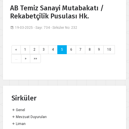
AB Temiz Sanayi Mutabakatı /
Rekabetçilik Pusulası Hk.
19-03-2025 - Sayı: 734 - Sirküler No: 232
«
1
2
3
4
5
6
7
8
9
10
…
»
»»
Sirküler
Genel
Mevzuat Duyuruları
Liman