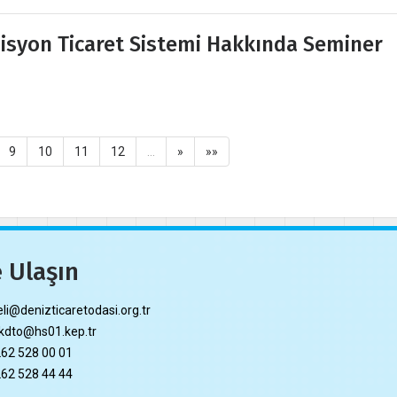
isyon Ticaret Sistemi Hakkında Seminer
9
10
11
12
…
»
»»
 Ulaşın
li@denizticaretodasi.org.tr
dto@hs01.kep.tr
62 528 00 01
62 528 44 44