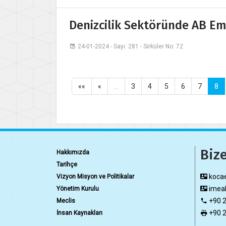
Denizcilik Sektöründe AB Em
24-01-2024 - Sayı: 281 - Sirküler No: 72
««
«
…
3
4
5
6
7
8
Bize
Hakkımızda
Tarihçe
kocae
Vizyon Misyon ve Politikalar
imeak
Yönetim Kurulu
+90 2
Meclis
+90 2
İnsan Kaynakları