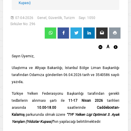
Kupası)
07-04-2026
Genel, Güvenlik, Turizm
Sayı: 1050
Sirküler No: 296
A
Sayın Üyemiz,
Ulaştırma ve Altyapı Bakanlığı, İstanbul Bölge Liman Başkanlığı
tarafından Odamıza gönderilen 06.04.2026 tarih ve 3540586 sayılı
yazıda;
Türkiye Yelken Federasyonu Başkanlığı tarafından gerekli
tedbirlerin alınması şartı ile
11-17 Nisan
2026
tarihleri
arasında
10.00-18.00
saatlerinde
Caddebostan-
Kalamış
parkurunda olmak üzere
"TYF Yelken Ligi Optimist 3. Ayak
Yarışları (Yıldızlar Kupası)"
nın yapılacağı belirtilmektedir.