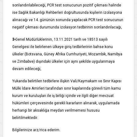
sonlandırılabileceği, PCR test sonucunun pozitif çıkması halinde
ise Sağlık Bakanlığı Rehberleri doğrultusunda kişilerin izolasyona
alınacağı ve 14. gününün sonunda yapılacak PCR test sonucunun
negatif çıkması durumunda izolasyon tedbirinin sonlandırılacağı,
3-
Genel Müdürlüklerinin, 13.11.2021 tarih ve 18513 sayılı
Genelgesi ile belirlenen ülkeye giriş tedbirlerinin bahse konu
ülkeler (Botsvana, Güney Afrika Cumhuriyeti, Mozambik, Namibya
ve Zimbabve) dışındaki ülkeler için aynı şekilde uygulanmaya
devam edileceği,
Yukarıda belirtilen tedbirlere ilişkin Vali/Kaymakam ve Sınır Kapısı
Mülki İdare Amirleri tarafından sınır kapılarında görevli tüm kamu
kurum ve kuruluşları ile iş birliği içinde ve ilgili diğer mevzuat
hükümleri çerçevesinde gerekli kararların alınarak, uygulamada
herhangi bir aksaklığa meydan verilmemesi hususu
belirtilmektedir.
Bilgilerinize arz/rica ederim.