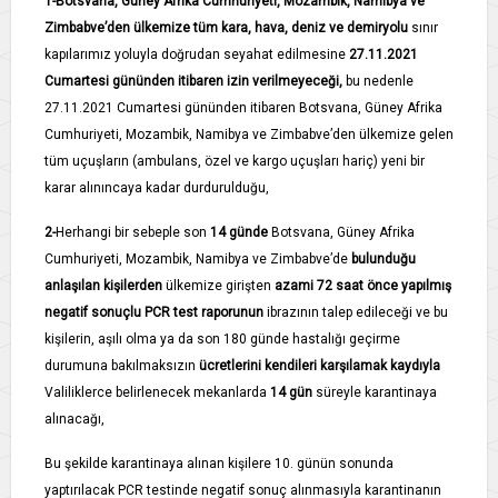
1-Botsvana, Güney Afrika Cumhuriyeti, Mozambik, Namibya ve
Zimbabve’den ülkemize tüm kara, hava, deniz ve demiryolu
sınır
kapılarımız yoluyla doğrudan seyahat edilmesine
27.11.2021
Cumartesi gününden itibaren izin verilmeyeceği,
bu nedenle
27.11.2021 Cumartesi gününden itibaren Botsvana, Güney Afrika
Cumhuriyeti, Mozambik, Namibya ve Zimbabve’den ülkemize gelen
tüm uçuşların (ambulans, özel ve kargo uçuşları hariç) yeni bir
karar alınıncaya kadar durdurulduğu,
2-
Herhangi bir sebeple son
14 günde
Botsvana, Güney Afrika
Cumhuriyeti, Mozambik, Namibya ve Zimbabve’de
bulunduğu
anlaşılan kişilerden
ülkemize girişten
azami 72 saat önce yapılmış
negatif sonuçlu PCR test raporunun
ibrazının talep edileceği ve bu
kişilerin, aşılı olma ya da son 180 günde hastalığı geçirme
durumuna bakılmaksızın
ücretlerini kendileri karşılamak kaydıyla
Valiliklerce belirlenecek mekanlarda
14 gün
süreyle karantinaya
alınacağı,
Bu şekilde karantinaya alınan kişilere 10. günün sonunda
yaptırılacak PCR testinde negatif sonuç alınmasıyla karantinanın