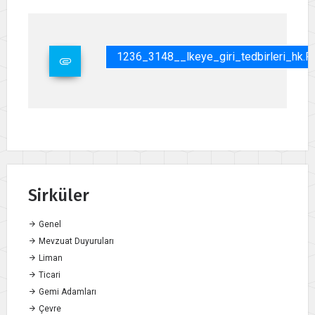
1236_3148__lkeye_giri_tedbirleri_hk.p
Sirküler
Genel
Mevzuat Duyuruları
Liman
Ticari
Gemi Adamları
Çevre