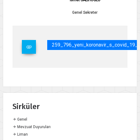
İsmet SALİHOĞLU
Genel Sekreter
259_796_yeni_koronavir_s_covid_19_
Sirküler
Genel
Mevzuat Duyuruları
Liman