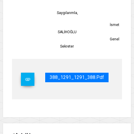
Saygılarımla,
İsmet
SALİHOĞLU
Genel
Sekreter
388_1291_1291_388.pdf