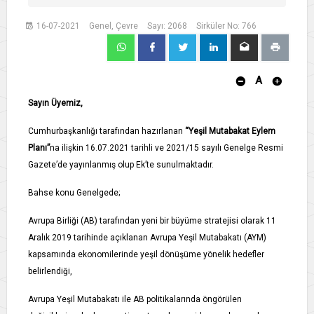
16-07-2021
Genel, Çevre
Sayı: 2068
Sirküler No: 766
A
Sayın Üyemiz,
Cumhurbaşkanlığı tarafından hazırlanan
“Yeşil Mutabakat Eylem
Planı”
na ilişkin 16.07.2021 tarihli ve 2021/15 sayılı Genelge Resmi
Gazete’de yayınlanmış olup Ek’te sunulmaktadır.
Bahse konu Genelgede;
Avrupa Birliği (AB) tarafından yeni bir büyüme stratejisi olarak 11
Aralık 2019 tarihinde açıklanan Avrupa Yeşil Mutabakatı (AYM)
kapsamında ekonomilerinde yeşil dönüşüme yönelik hedefler
belirlendiği,
Avrupa Yeşil Mutabakatı ile AB politikalarında öngörülen