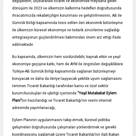
değişiklerin, uluslararası ticaret ve ekonomide meydana gelen
dönüşüm ile 2023 ve ülkemizin kalkınma hedefleri doğrultusunda
ihracatımızda rekabetçiliğin korunması ve geliştirilmesinin, AB ile
Gümrük Birliği kapsamında tesis edilen ileri ekonomik bütünleşme
ile ülkemizin küresel ekonomiye ve tedarik zincirlerine sağladığı
entegrasyonun güçlendirilmesi bakımından önem arz ettiği ifade
edilmektedir.
Bu kapsamda, ülkemizin hem sürdürülebilir, kaynak etkin ve yeşil
ekonomiye geçişine katkı, hem de AYM ile öngörülen değişikliklere
Türkiye-AB Gümrük Birliği kapsamında sağlanan bütünleşmeyi
koruyacak ve daha da ileriye taşıyacak şekilde uyum sağlamasını
teminen Ticaret Bakanlığı tarafından kamu ve özel sektör
kurum/kuruluşları ile işbirliği içerisinde
“Yeşil Mutabakat Eylem
Planı”
nın hazırlandığı ve Ticaret Bakanlığı’nın resmi internet
adresinde yayımlanacağı,
Eylem Planının uygulanmasını takip etmek, küresel politika
gelişmeleri doğrultusunda çalışmaları yönlendirmek ve gerekli
koordinasyonu sağlamak üzere Ticaret Bakanlığı’nın ilgili Bakan